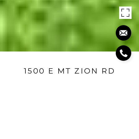
1500 E MT ZION RD
1500 E Mt Zion Road, Crestwood, KY 40014
$950,000